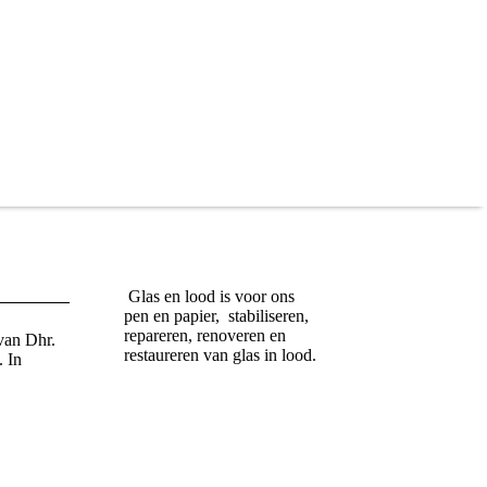
G
las en lood is voor ons
pen en papier, stabiliseren,
repareren, renoveren
en
van Dhr.
restaureren van glas in lood.
. In